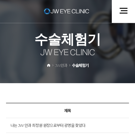
수
술
체
험
기
J
W
E
Y
E
C
L
I
N
I
C
JW안과
수술체험기
제목
나는 JW 안과 최정원 원장으로부터 광명을 찾았다.