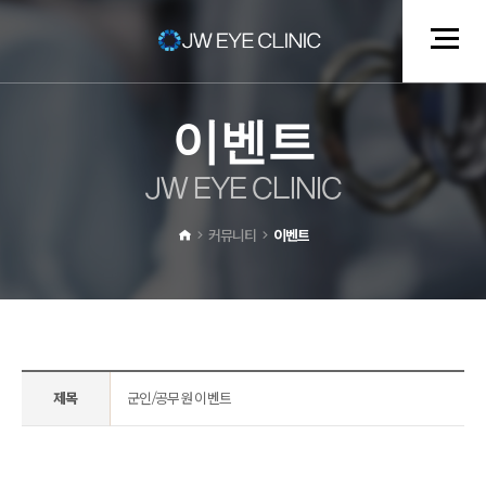
이
벤
트
J
W
E
Y
E
C
L
I
N
I
C
커뮤니티
이벤트
제목
군인/공무원 이벤트