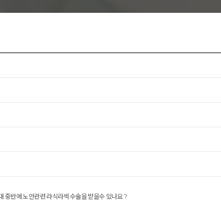
리노이영양증
0대 중반에 노안관련 라식라섹 수술을 받을수 있나요 ?