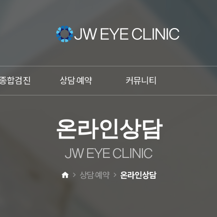
종합검진
상담·예약
커뮤니티
건조증
온라인상담
이벤트
온
라
인
상
담
비문증
온라인예약
언론속의 JW안과
망막박리
카톡상담
JW스타
J
W
E
Y
E
C
L
I
N
I
C
황반변성
전화상담
상담·예약
온라인상담
녹내장
원추각막