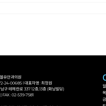
더블유안과의원
-24-00685 l 대표자명 : 최정원
월
남구 테헤란로 337 12층,13층 (화남빌딩)
목
 | FAX : 02-539-7581
금