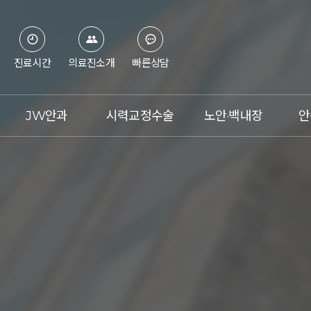
진료시간
의료진소개
빠른상담
JW안과
시력교정수술
노안·백내장
안
병원소개
스마일라식
노안이란?
의료진
라식
백내장이란?
첨단장비
라섹
노안 레이저 교정술
진료시간&오시는 길
렌즈삽입술
노안 백내장 수술
언론보도
아베드로
수술체험기