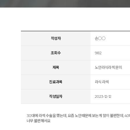
아벨
작성자
손○○
조회수
982
제목
노안라식라섹 문의
진료과목
라식·라섹
작성일자
2023-12-12
30대에 라섹 수술을 했는데, 요즘 노안때문에 보는게 많이 불편한데, 4
너무 불편해서요