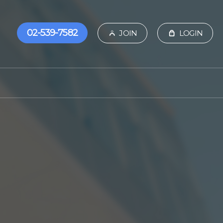
02-539-7582
JOIN
LOGIN