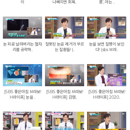
이
나빠지면 회복..
풍’, 아는 ..
눈 피로 날려버리는 혈자
잘못된 눈곱 제거가 부르
눈을 보면 질병이 보인
리를 공략하..
는 질환들! (..
다! (sbs 브라..
[SBS 좋은아침 브라보!
[SBS 좋은아침 브라보!
[SBS 좋은아침 브라보!
H라이프] 눈을 ..
H라이프] 감염..
H라이프] 2020..