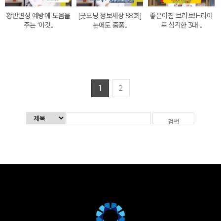
황반변성 예방에 도움을
[굿모닝 정보세상 58회]
좋은아침 브라보!H라이
주는 ‘이것..
눈에도 중풍..
프 심각한 3대 ..
1
2