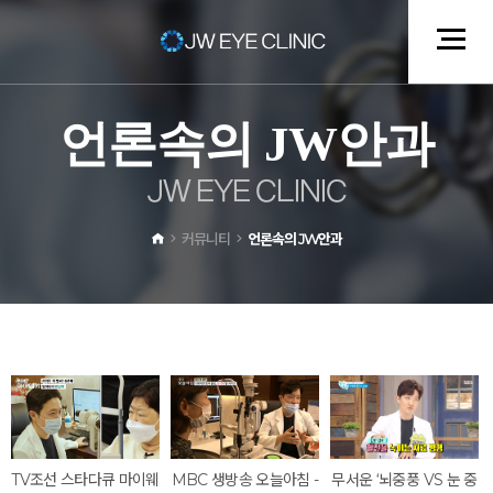
언
론
속
의
J
W
안
과
J
W
E
Y
E
C
L
I
N
I
C
커뮤니티
언론속의 JW안과
TV조선 스타다큐 마이웨
MBC 생방송 오늘아침 -
무서운 ‘뇌중풍 VS 눈 중